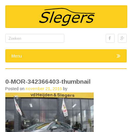
Search
for:
Menu
0-MOR-342366403-thumbnail
Posted on
november 21, 2016
by