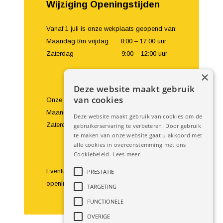
Wijziging Openingstijden
Vanaf 1 juli is onze wekplaats geopend van:
Maandag t/m vrijdag 8:00 – 17:00 uur
Zaterdag 9:00 – 12:00 uur
×
Deze website maakt gebruik
van cookies
Onze showroom en balie zijn geopend van:
Maandag t/m vrijdag 8:00 – 18:00 uur
Deze website maakt gebruik van cookies om de
Zaterdag 9:00 – 16:00 uur
gebruikerservaring te verbeteren. Door gebruik
te maken van onze website gaat u akkoord met
alle cookies in overeenstemming met ons
Cookiebeleid.
Lees meer
Eventuele bezoeken buiten de
PRESTATIE
openingstijden om zijn te bespreken.
TARGETING
FUNCTIONELE
OVERIGE