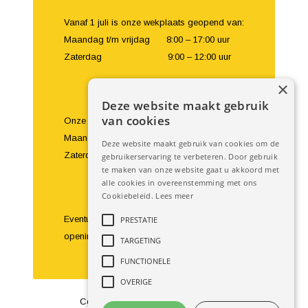
Vanaf 1 juli is onze wekplaats geopend van:
Maandag t/m vrijdag 8:00 – 17:00 uur
Zaterdag 9:00 – 12:00 uur
×
Deze website maakt gebruik
van cookies
Onze showroom en balie zijn geopend van:
Maandag t/m vrijdag 8:00 – 18:00 uur
Deze website maakt gebruik van cookies om de
Zaterdag 9:00 – 16:00 uur
gebruikerservaring te verbeteren. Door gebruik
te maken van onze website gaat u akkoord met
alle cookies in overeenstemming met ons
Cookiebeleid.
Lees meer
Eventuele bezoeken buiten de
PRESTATIE
openingstijden om zijn te bespreken.
TARGETING
FUNCTIONELE
OVERIGE
Copyright 2016 Autobedrijf Slegers –