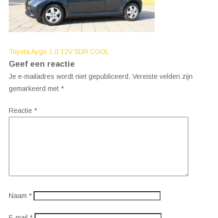
Bericht
Toyota Aygo 1.0 12V 5DR COOL
Geef een reactie
navigatie
Je e-mailadres wordt niet gepubliceerd.
Vereiste velden zijn
gemarkeerd met
*
Reactie
*
Naam
*
E-mail
*