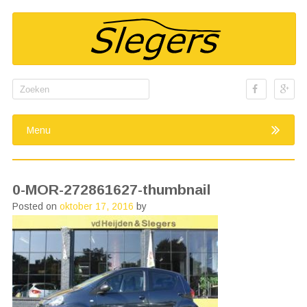
Search
for:
Menu
0-MOR-272861627-thumbnail
Posted on
oktober 17, 2016
by