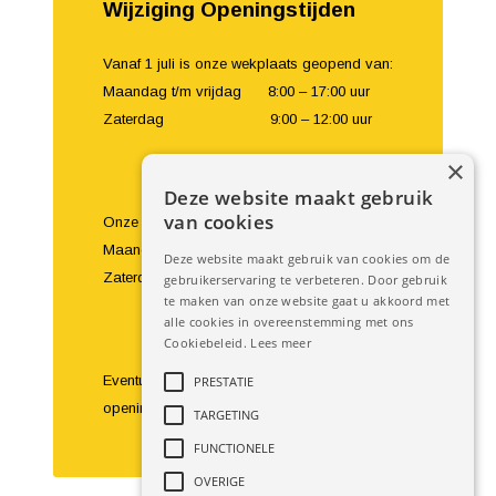
Wijziging Openingstijden
Vanaf 1 juli is onze wekplaats geopend van:
Maandag t/m vrijdag 8:00 – 17:00 uur
Zaterdag 9:00 – 12:00 uur
×
Deze website maakt gebruik
van cookies
Onze showroom en balie zijn geopend van:
Maandag t/m vrijdag 8:00 – 18:00 uur
Deze website maakt gebruik van cookies om de
Zaterdag 9:00 – 16:00 uur
gebruikerservaring te verbeteren. Door gebruik
te maken van onze website gaat u akkoord met
alle cookies in overeenstemming met ons
Cookiebeleid.
Lees meer
Eventuele bezoeken buiten de
PRESTATIE
openingstijden om zijn te bespreken.
TARGETING
FUNCTIONELE
OVERIGE