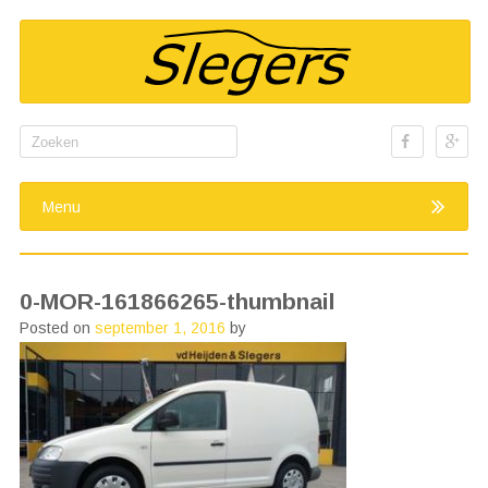
Search
for:
Menu
0-MOR-161866265-thumbnail
Posted on
september 1, 2016
by