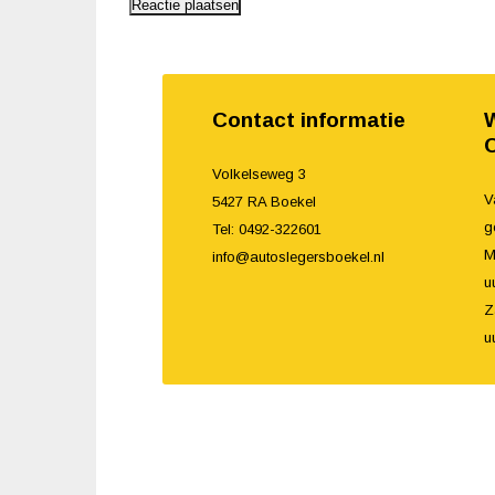
Contact informatie
W
Volkelseweg 3
V
5427 RA Boekel
g
Tel: 0492-322601
M
info@autoslegersboekel.nl
u
u