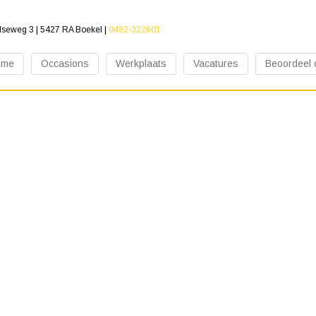
lseweg 3 | 5427 RA Boekel |
0492-322601
ome
Occasions
Werkplaats
Vacatures
Beoordeel 