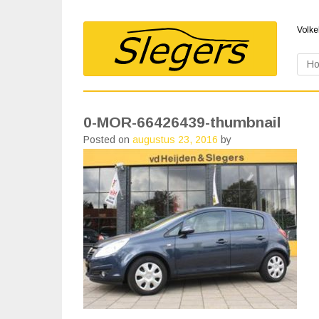
Volke
H
0-MOR-66426439-thumbnail
Posted on
augustus 23, 2016
by