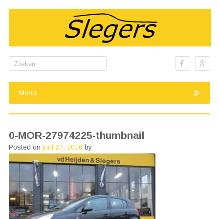
Search
for:
Menu
0-MOR-27974225-thumbnail
Posted on
juni 27, 2016
by