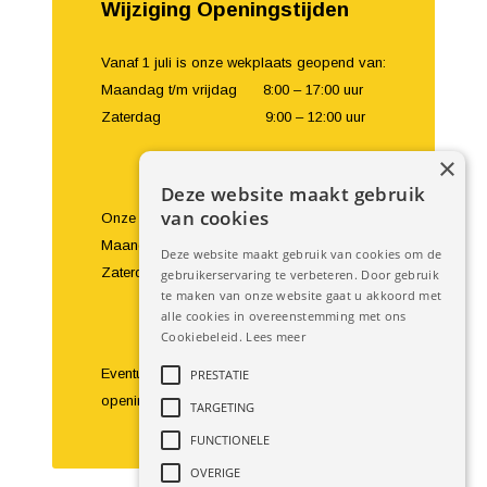
Wijziging Openingstijden
Vanaf 1 juli is onze wekplaats geopend van:
Maandag t/m vrijdag 8:00 – 17:00 uur
Zaterdag 9:00 – 12:00 uur
×
Deze website maakt gebruik
van cookies
Onze showroom en balie zijn geopend van:
Maandag t/m vrijdag 8:00 – 18:00 uur
Deze website maakt gebruik van cookies om de
Zaterdag 9:00 – 16:00 uur
gebruikerservaring te verbeteren. Door gebruik
te maken van onze website gaat u akkoord met
alle cookies in overeenstemming met ons
Cookiebeleid.
Lees meer
Eventuele bezoeken buiten de
PRESTATIE
openingstijden om zijn te bespreken.
TARGETING
FUNCTIONELE
OVERIGE