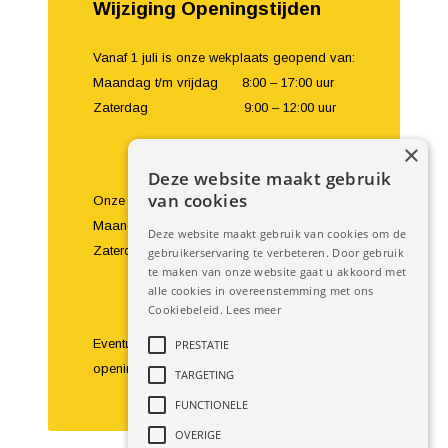
Wijziging Openingstijden
Vanaf 1 juli is onze wekplaats geopend van:
Maandag t/m vrijdag 8:00 – 17:00 uur
Zaterdag 9:00 – 12:00 uur
×
Deze website maakt gebruik
van cookies
Onze showroom en balie zijn geopend van:
Maandag t/m vrijdag 8:00 – 18:00 uur
Deze website maakt gebruik van cookies om de
Zaterdag 9:00 – 16:00 uur
gebruikerservaring te verbeteren. Door gebruik
te maken van onze website gaat u akkoord met
alle cookies in overeenstemming met ons
Cookiebeleid.
Lees meer
Eventuele bezoeken buiten de
PRESTATIE
openingstijden om zijn te bespreken.
TARGETING
FUNCTIONELE
OVERIGE