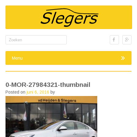
Search
for:
Menu
0-MOR-27984321-thumbnail
Posted on
juni 6, 2016
by