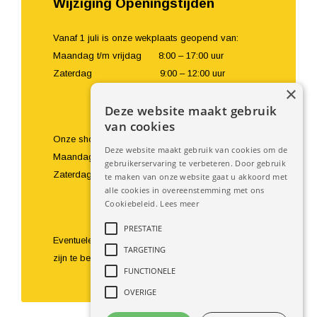
Wijziging Openingstijden
Vanaf 1 juli is onze wekplaats geopend van:
Maandag t/m vrijdag 8:00 – 17:00 uur
Zaterdag 9:00 – 12:00 uur
×
Deze website maakt gebruik
van cookies
Onze showroom en balie zijn geopend van:
Deze website maakt gebruik van cookies om de
Maandag t/m vrijdag 8:00 – 18:00 uur
gebruikerservaring te verbeteren. Door gebruik
Zaterdag 9:00 – 16:00 uur
te maken van onze website gaat u akkoord met
alle cookies in overeenstemming met ons
Cookiebeleid.
Lees meer
PRESTATIE
Eventuele bezoeken buiten de openingstijden om
TARGETING
zijn te bespreken.
FUNCTIONELE
OVERIGE