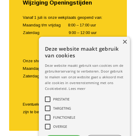
Wijziging Openingstijden
Vanaf 1 juli is onze wekplaats geopend van:
Maandag t/m vrijdag 8:00 – 17:00 uur
Zaterdag 9:00 – 12:00 uur
×
Deze website maakt gebruik
van cookies
Onze showroom en balie zijn geopend van:
Deze website maakt gebruik van cookies om de
Maandag t/m vrijdag 8:00 – 18:00 uur
gebruikerservaring te verbeteren. Door gebruik
Zaterdag 9:00 – 16:00 uur
te maken van onze website gaat u akkoord met
alle cookies in overeenstemming met ons
Cookiebeleid.
Lees meer
PRESTATIE
Eventuele bezoeken buiten de openingstijden om
TARGETING
zijn te bespreken.
FUNCTIONELE
OVERIGE