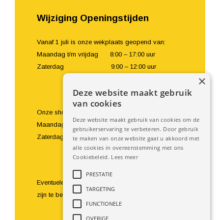
Wijziging Openingstijden
Vanaf 1 juli is onze wekplaats geopend van:
Maandag t/m vrijdag 8:00 – 17:00 uur
Zaterdag 9:00 – 12:00 uur
×
Deze website maakt gebruik
van cookies
Onze showroom en balie zijn geopend van:
Deze website maakt gebruik van cookies om de
Maandag t/m vrijdag 8:00 – 18:00 uur
gebruikerservaring te verbeteren. Door gebruik
Zaterdag 9:00 – 16:00 uur
te maken van onze website gaat u akkoord met
alle cookies in overeenstemming met ons
Cookiebeleid.
Lees meer
PRESTATIE
Eventuele bezoeken buiten de openingstijden om
TARGETING
zijn te bespreken.
FUNCTIONELE
OVERIGE